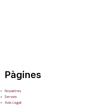
Vés
al
contingut
Mapa web
Pàgines
Nosaltres
Serveis
Avís Legal