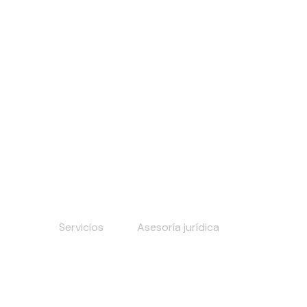
Saltar
al
contenido
Asesoría jurídica
Home
Servicios
Asesoría jurídica